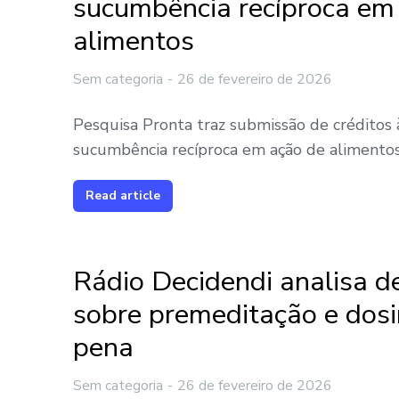
sucumbência recíproca em
alimentos
Sem categoria
26 de fevereiro de 2026
Pesquisa Pronta traz submissão de créditos à
sucumbência recíproca em ação de alimento
Read article
Rádio Decidendi analisa d
sobre premeditação e dosi
pena
Sem categoria
26 de fevereiro de 2026