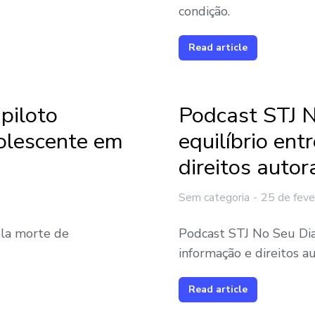
condição.
Read article
piloto
Podcast STJ N
olescente em
equilíbrio ent
direitos autor
Sem categoria
25 de feve
ela morte de
Podcast STJ No Seu Dia 
informação e direitos a
Read article