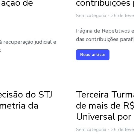
 ação de
contribuições 
Sem categoria
26 de feve
Página de Repetitivos e
das contribuições parafi
 recuperação judicial e
s
Read article
ecisão do STJ
Terceira Turm
metria da
de mais de R$
Universal por
Sem categoria
26 de feve