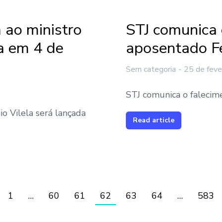
ao ministro
STJ comunica 
da em 4 de
aposentado Fe
Sem categoria
25 de feve
STJ comunica o falecim
 Vilela será lançada
Read article
1
…
60
61
62
63
64
…
583