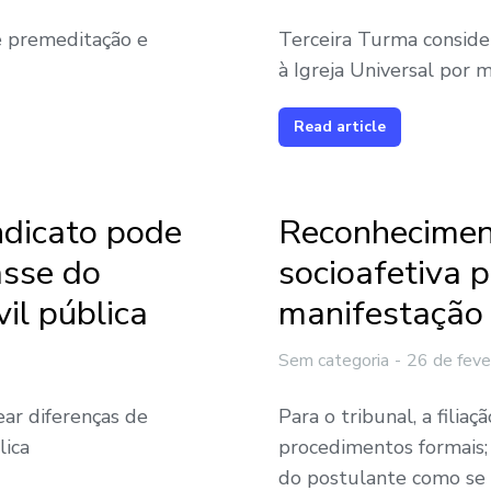
e premeditação e
Terceira Turma conside
à Igreja Universal por 
Read article
indicato pode
Reconhecimen
asse do
socioafetiva 
il pública
manifestação 
Sem categoria
26 de feve
ear diferenças de
Para o tribunal, a filia
lica
procedimentos formais;
do postulante como se 