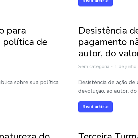
Read article
o para
Desistência d
 política de
pagamento não
autor, do valo
Sem categoria
1 de junho
lica sobre sua política
Desistência de ação de
devolução, ao autor, do
Read article
 natureza do
Terceira Turm