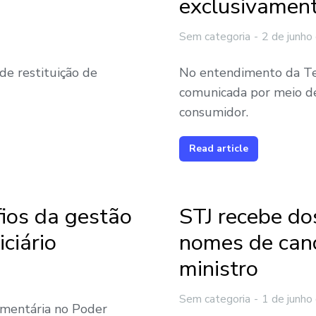
exclusivament
Sem categoria
2 de junho
 de restituição de
No entendimento da Te
comunicada por meio d
consumidor.
Read article
fios da gestão
STJ recebe dos
ciário
nomes de can
ministro
Sem categoria
1 de junho
amentária no Poder