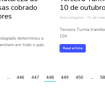
esas cobrado
10 de outubro
ores
Sem categoria
31 de mai
Terceira Turma transfer
10h
 colegiado determinou a
amitem em todo o país.
Read article
…
446
447
448
449
450
…
5