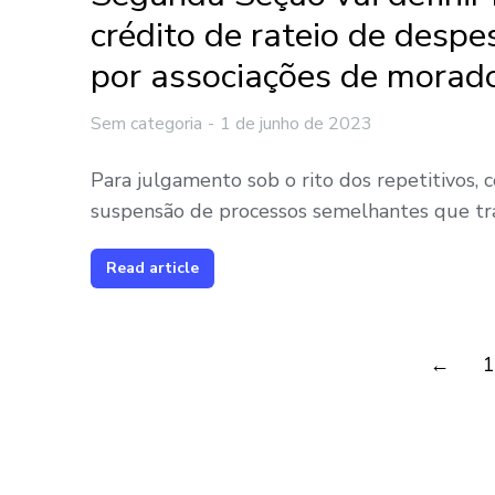
crédito de rateio de desp
por associações de morad
Sem categoria
1 de junho de 2023
Para julgamento sob o rito dos repetitivos,
suspensão de processos semelhantes que tr
Read article
←
1