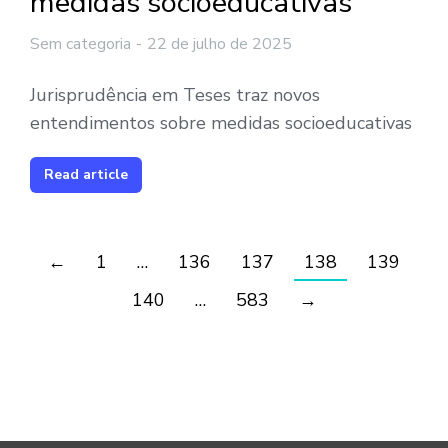
medidas socioeducativas
Sem categoria
22 de julho de 2025
Jurisprudência em Teses traz novos
entendimentos sobre medidas socioeducativas
Read article
←
1
…
136
137
138
139
140
…
583
→