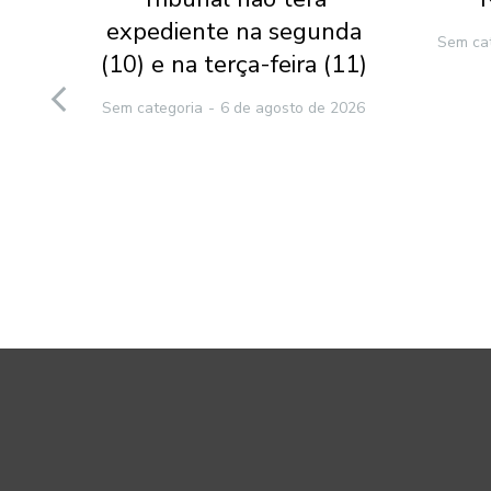
l-
expediente na segunda
Sem ca
(10) e na terça-feira (11)
to
Sem categoria
6 de agosto de 2026
e
2026