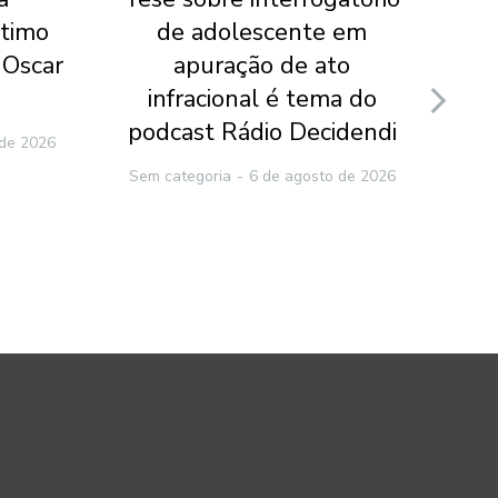
ltimo
de adolescente em
te
 Oscar
apuração de ato
p
infracional é tema do
po
podcast Rádio Decidendi
 de 2026
Sem categoria
6 de agosto de 2026
Sem