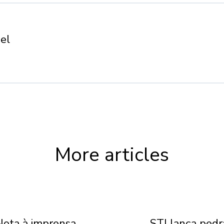
el
More articles
Nota à imprensa
STJ lança pedr