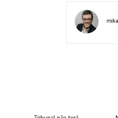
mika
Tribunal não terá