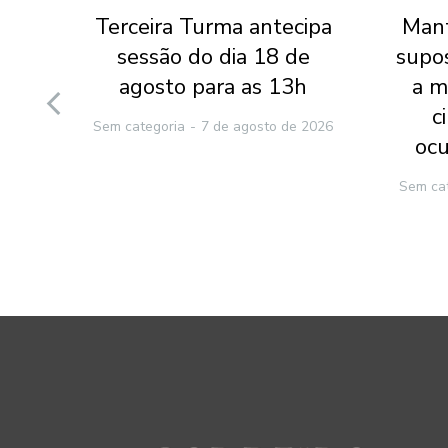
l do
Terceira Turma antecipa
Mant
 do
sessão do dia 18 de
supo
 que
agosto para as 13h
a m
nte
c
Sem categoria
7 de agosto de 2026
ocu
2026
Sem ca