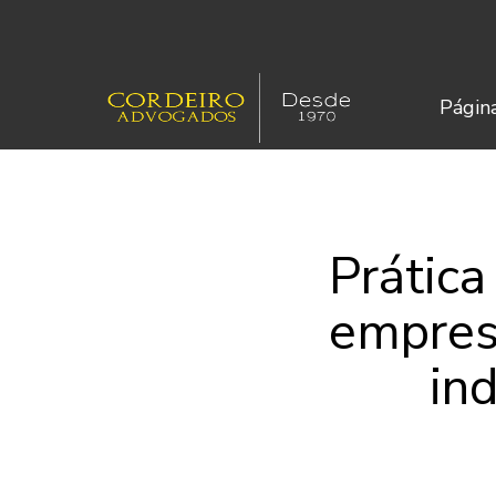
Página
Prática
empres
in