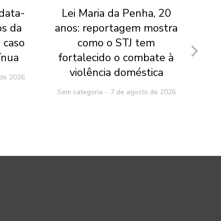
 data-
Lei Maria da Penha, 20
Jui
os da
anos: reportagem mostra
do
 caso
como o STJ tem
v
ínua
fortalecido o combate à
ca
violência doméstica
 de 2026
Sem categoria
7 de agosto de 2026
Sem