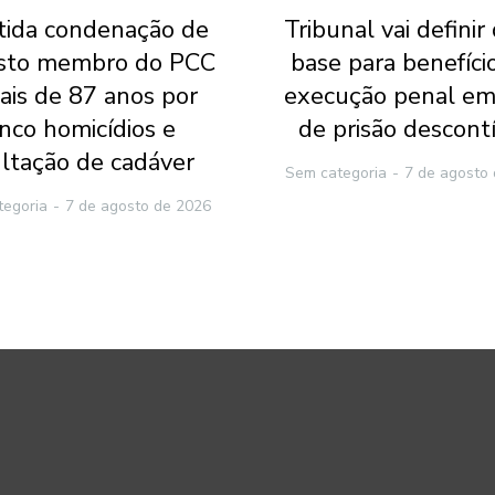
ida condenação de
Tribunal vai definir
sto membro do PCC
base para benefíci
ais de 87 anos por
execução penal em
inco homicídios e
de prisão descont
ltação de cadáver
Sem categoria
7 de agosto
tegoria
7 de agosto de 2026