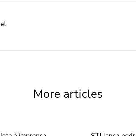
el
More articles
Nota à imprensa
STJ lança pedr