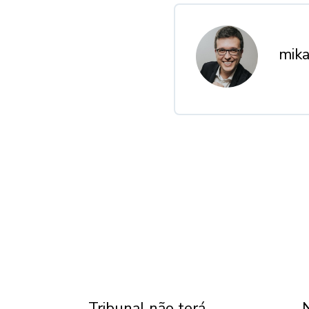
mika
Tribunal não terá