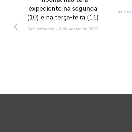
l-
expediente na segunda
Sem ca
(10) e na terça-feira (11)
to
Sem categoria
6 de agosto de 2026
e
2026