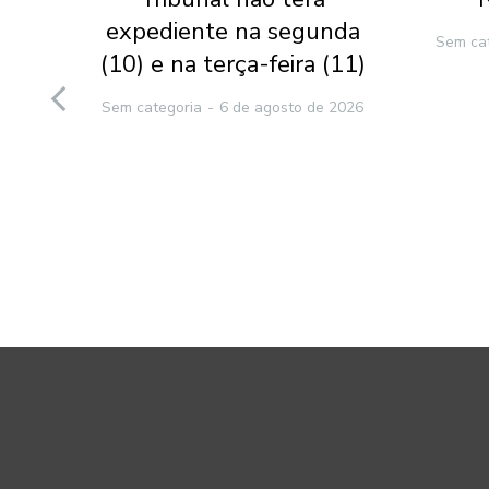
l-
expediente na segunda
Sem ca
(10) e na terça-feira (11)
to
Sem categoria
6 de agosto de 2026
e
2026