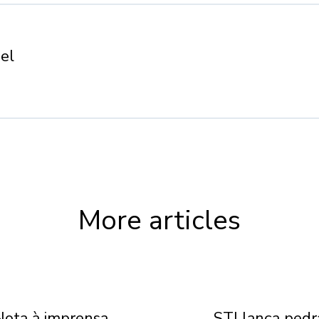
el
More articles
Nota à imprensa
STJ lança pedr