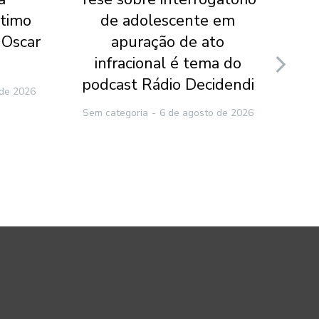
ltimo
de adolescente em
te
 Oscar
apuração de ato
p
infracional é tema do
po
podcast Rádio Decidendi
 de 2026
Sem categoria
6 de agosto de 2026
Sem