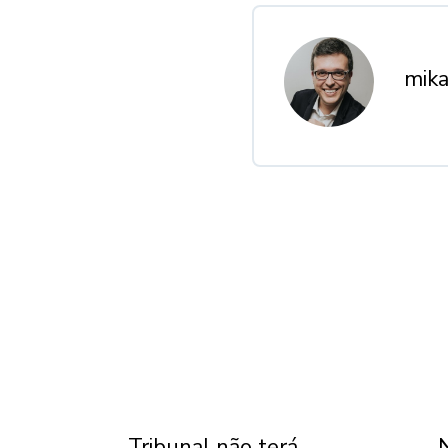
mika
Tribunal não terá