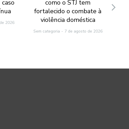
 caso
como o STJ tem
v
ínua
fortalecido o combate à
ca
violência doméstica
 de 2026
Sem categoria
7 de agosto de 2026
Sem