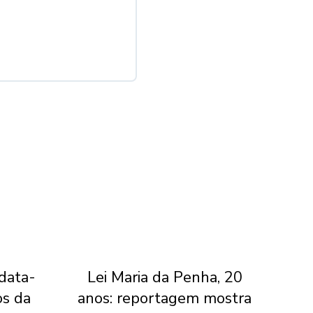
 data-
Lei Maria da Penha, 20
Jui
os da
anos: reportagem mostra
do