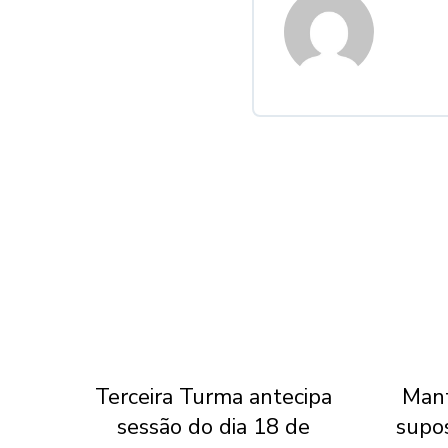
l do
Terceira Turma antecipa
Mant
 do
sessão do dia 18 de
supo