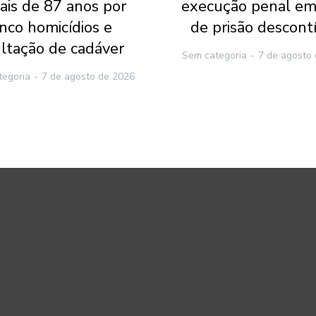
ais de 87 anos por
execução penal em
inco homicídios e
de prisão descont
ltação de cadáver
Sem categoria
7 de agosto
tegoria
7 de agosto de 2026