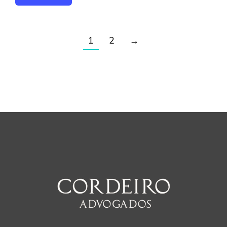
1
2
→