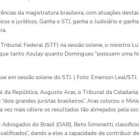
ncias da magistratura brasileira, com atuações destac
os e jurídicos. Ganha o STJ, ganha o Judiciário e ganha 
ra.
ibunal Federal (STF) na sessão solene, o ministro Lu
que tanto Azulay quanto Domingues “possuem uma hist
e em sessão solene do STJ.​ | Foto: Emerson Leal/STJ.
 da República, Augusto Aras, o Tribunal da Cidadania
e “dois grandes juristas brasileiros”. Aras colocou o Mini
a vez mais célere os resultados tão almejados pela soc
Advogados do Brasil (OAB), Beto Simonetti, classifico
lificados”, dando a eles a capacidade de contribuir d