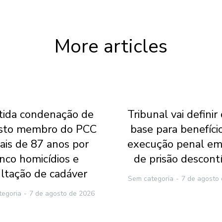
More articles
ida condenação de
Tribunal vai definir
sto membro do PCC
base para benefíci
ais de 87 anos por
execução penal em
inco homicídios e
de prisão descont
ltação de cadáver
Sem categoria
7 de agosto
tegoria
7 de agosto de 2026