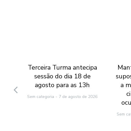
l do
Terceira Turma antecipa
Mant
 do
sessão do dia 18 de
supo
 que
agosto para as 13h
a m
nte
c
Sem categoria
7 de agosto de 2026
ocu
2026
Sem ca