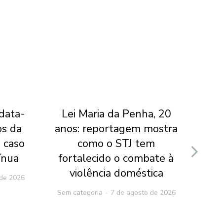
 data-
Lei Maria da Penha, 20
Jui
os da
anos: reportagem mostra
do
 caso
como o STJ tem
v
ínua
fortalecido o combate à
ca
violência doméstica
 de 2026
Sem categoria
7 de agosto de 2026
Sem