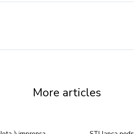
More articles
Nota à imprensa
STJ lança pedr