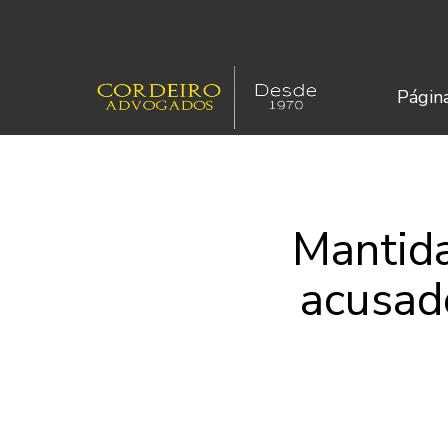
Página
Mantid
acusad