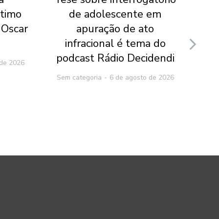
ltimo
de adolescente em
te
 Oscar
apuração de ato
p
infracional é tema do
po
podcast Rádio Decidendi
 de 2026
Sem categoria
6 de agosto de 2026
Sem