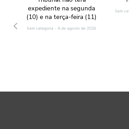
l-
expediente na segunda
Sem ca
(10) e na terça-feira (11)
to
Sem categoria
6 de agosto de 2026
e
2026