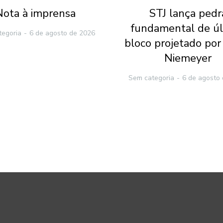
Nota à imprensa
STJ lança pedr
fundamental de ú
tegoria
6 de agosto de 2026
bloco projetado por
Niemeyer
Sem categoria
6 de agosto