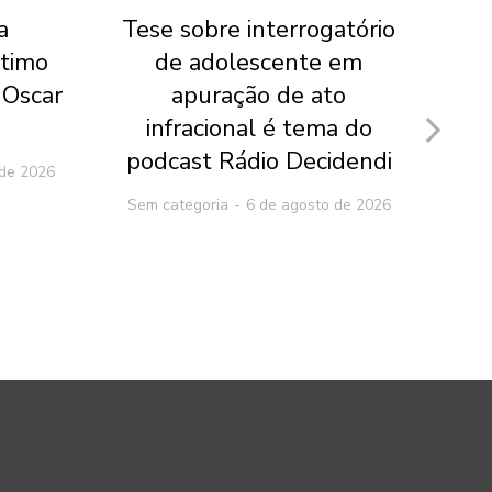
a
Tese sobre interrogatório
E
ltimo
de adolescente em
te
 Oscar
apuração de ato
p
infracional é tema do
po
podcast Rádio Decidendi
 de 2026
Sem categoria
6 de agosto de 2026
Sem