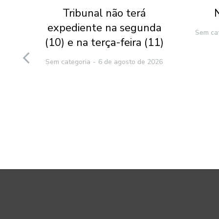
Tribunal não terá
l-
expediente na segunda
Sem ca
(10) e na terça-feira (11)
to
Sem categoria
6 de agosto de 2026
e
2026