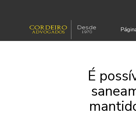
Página
É possí
saneam
mantido