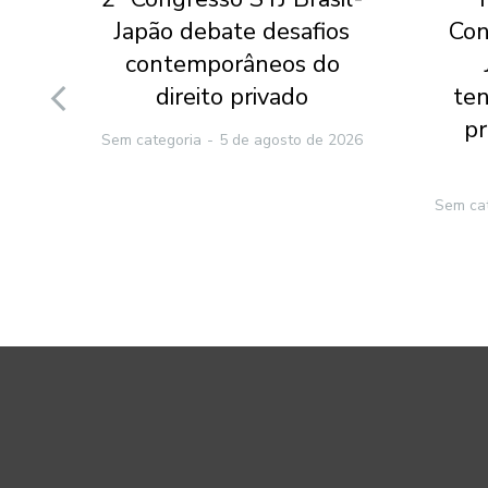
Japão debate desafios
Con
a e
contemporâneos do
nal
direito privado
ten
pr
Sem categoria
5 de agosto de 2026
2026
Sem ca