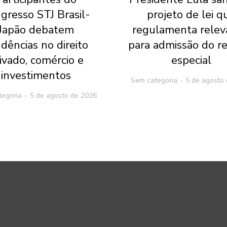
gresso STJ Brasil-
projeto de lei q
Japão debatem
regulamenta relev
dências no direito
para admissão do r
ivado, comércio e
especial
investimentos
Sem categoria
5 de agosto
tegoria
5 de agosto de 2026