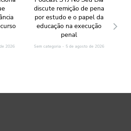
ue
discute remição de pena
ância
por estudo e o papel da
ecurso
educação na execução
de
penal
 de 2026
Sem categoria
5 de agosto de 2026
Sem