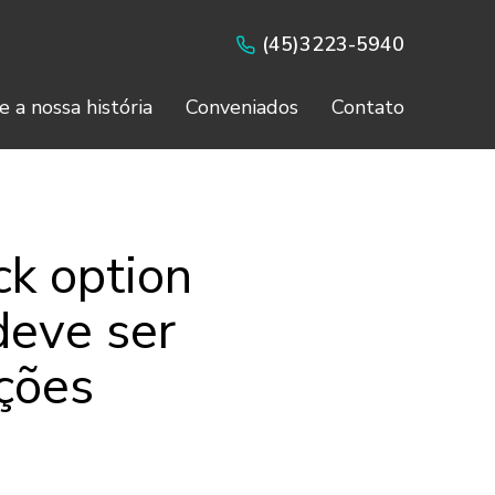
(45)3223-5940
e a nossa história
Conveniados
Contato
ck option
deve ser
ções