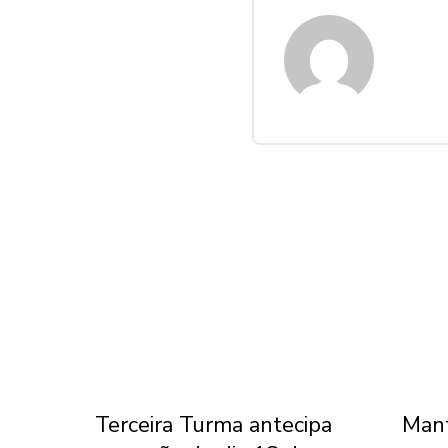
l do
Terceira Turma antecipa
Mant