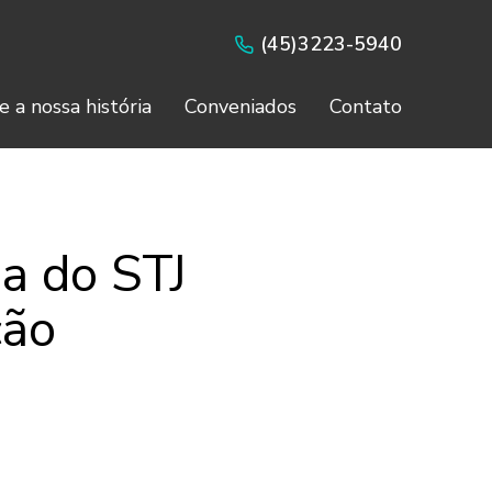
(45)3223-5940
e a nossa história
Conveniados
Contato
ia do STJ
ção