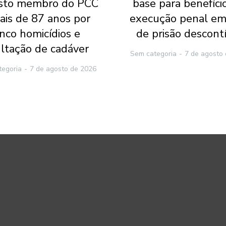
sto membro do PCC
base para benefíci
ais de 87 anos por
execução penal em
inco homicídios e
de prisão descont
ltação de cadáver
Sem categoria
7 de agosto
tegoria
7 de agosto de 2026