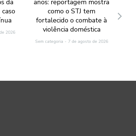
os da
anos: reportagem mostra
do
 caso
como o STJ tem
v
ínua
fortalecido o combate à
ca
violência doméstica
 de 2026
Sem categoria
7 de agosto de 2026
Sem