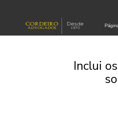
Página
Inclui o
so