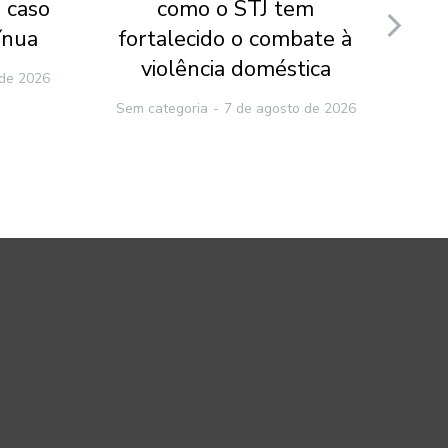
 caso
como o STJ tem
v
ínua
fortalecido o combate à
ca
violência doméstica
 de 2026
Sem categoria
7 de agosto de 2026
Sem