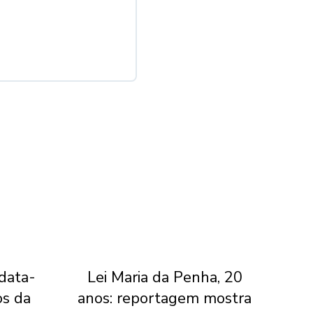
 data-
Lei Maria da Penha, 20
Jui
os da
anos: reportagem mostra
do