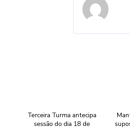
l do
Terceira Turma antecipa
Mant
 do
sessão do dia 18 de
supo