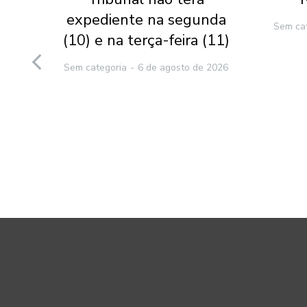
l-
expediente na segunda
Sem ca
(10) e na terça-feira (11)
to
Sem categoria
6 de agosto de 2026
e
2026