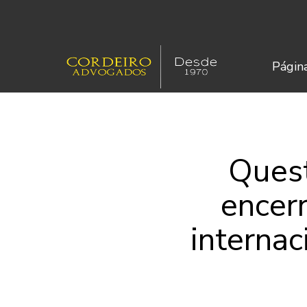
Página
Quest
encer
internac