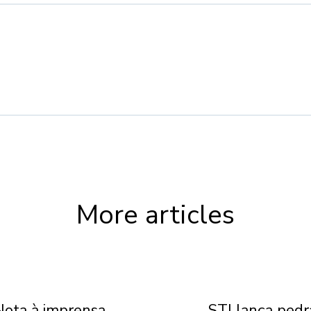
More articles
Nota à imprensa
STJ lança pedr