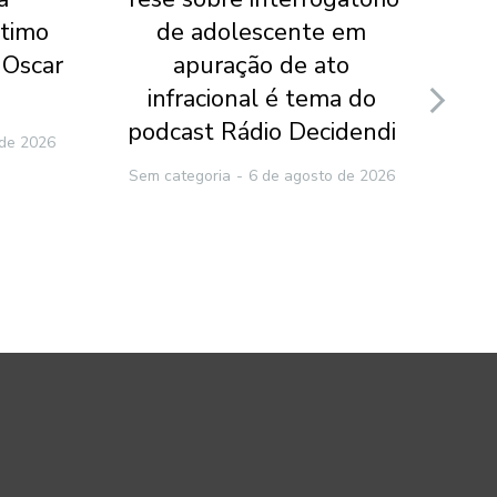
ltimo
de adolescente em
te
 Oscar
apuração de ato
p
infracional é tema do
po
podcast Rádio Decidendi
 de 2026
Sem categoria
6 de agosto de 2026
Sem