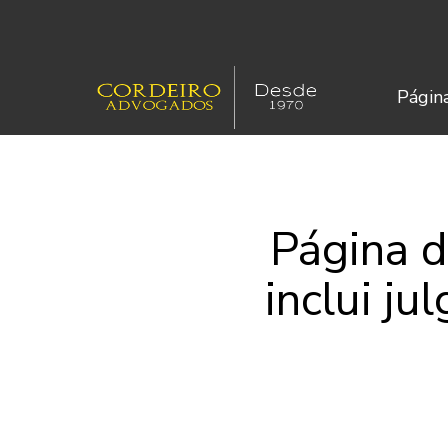
Página
Página d
inclui ju