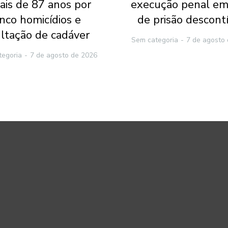
ais de 87 anos por
execução penal em
inco homicídios e
de prisão descont
ltação de cadáver
Sem categoria
7 de agosto
tegoria
7 de agosto de 2026