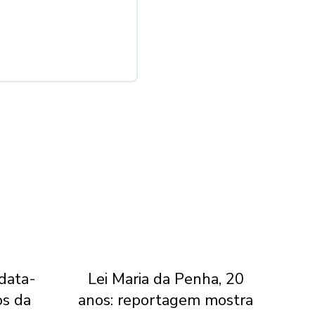
 data-
Lei Maria da Penha, 20
Jui
os da
anos: reportagem mostra
do