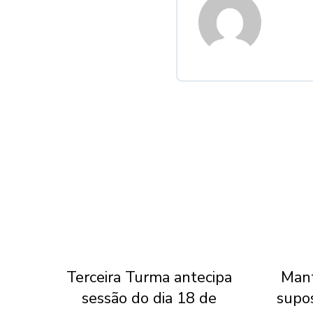
l do
Terceira Turma antecipa
Mant
 do
sessão do dia 18 de
supo