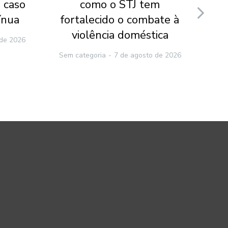
 caso
como o STJ tem
v
ínua
fortalecido o combate à
ca
violência doméstica
 de 2026
Sem categoria
7 de agosto de 2026
Sem