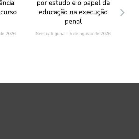
ância
por estudo e o papel da
ecurso
educação na execução
de
penal
 de 2026
Sem categoria
5 de agosto de 2026
Sem