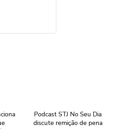
nciona
Podcast STJ No Seu Dia
Qu
ue
discute remição de pena