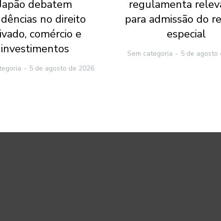
Japão debatem
regulamenta relev
dências no direito
para admissão do r
ivado, comércio e
especial
investimentos
Sem categoria
5 de agosto
tegoria
5 de agosto de 2026