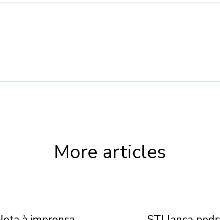
More articles
Nota à imprensa
STJ lança pedr