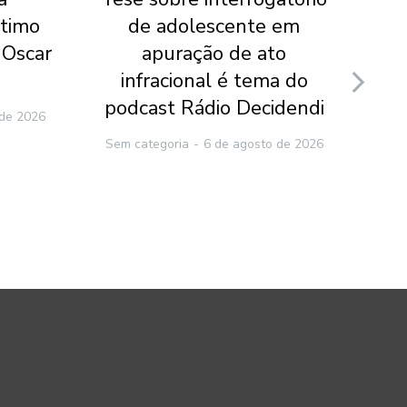
ltimo
de adolescente em
te
 Oscar
apuração de ato
p
infracional é tema do
po
podcast Rádio Decidendi
 de 2026
Sem categoria
6 de agosto de 2026
Sem