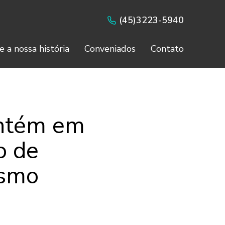
(45)3223-5940
e a nossa história
Conveniados
Contato
antém em
o de
ismo