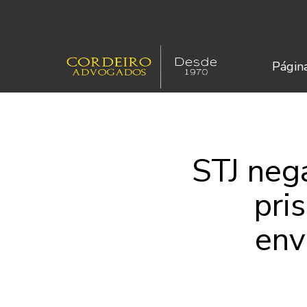
Página
STJ neg
pri
env