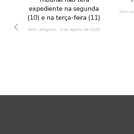
l-
expediente na segunda
Sem ca
(10) e na terça-feira (11)
to
Sem categoria
6 de agosto de 2026
e
2026