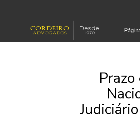
Página
Prazo 
Nacio
Judiciári