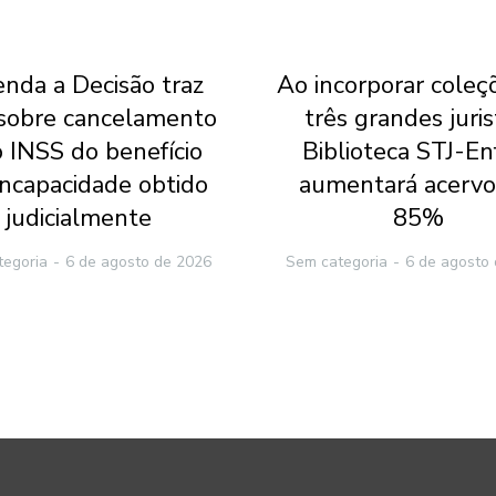
nda a Decisão traz
Ao incorporar coleç
 sobre cancelamento
três grandes juris
o INSS do benefício
Biblioteca STJ-E
incapacidade obtido
aumentará acerv
judicialmente
85%
tegoria
6 de agosto de 2026
Sem categoria
6 de agosto