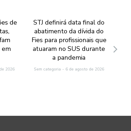
ões de
STJ definirá data final do
Min
tas,
abatimento da dívida do
f
nfam
Fies para profissionais que
J
o em
atuaram no SUS durante
obr
a pandemia
Sem
 de 2026
Sem categoria
6 de agosto de 2026