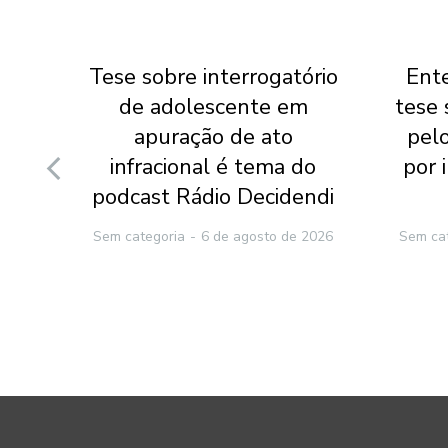
ece
Tese sobre interrogatório
Ente
e
de adolescente em
tese
apuração de ato
pel
 em
infracional é tema do
por 
podcast Rádio Decidendi
2026
Sem categoria
6 de agosto de 2026
Sem ca