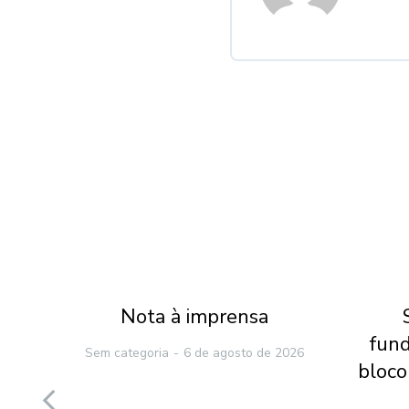
ona
Nota à imprensa
fun
Sem categoria
6 de agosto de 2026
cia
bloco
urso