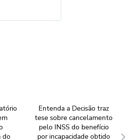
atório
Entenda a Decisão traz
Ao 
 em
tese sobre cancelamento
o
pelo INSS do benefício
B
a do
por incapacidade obtido
a