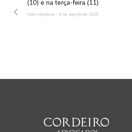
(10) e na terça-feira (11)
to
Sem categoria
6 de agosto de 2026
e
2026