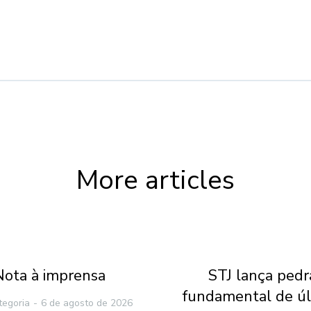
More articles
Nota à imprensa
STJ lança pedr
fundamental de ú
tegoria
6 de agosto de 2026