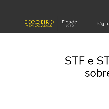
Página
STF e ST
sobr