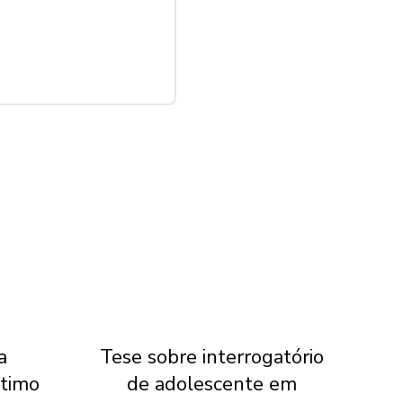
a
Tese sobre interrogatório
E
ltimo
de adolescente em
te