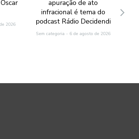
 Oscar
apuração de ato
p
infracional é tema do
po
podcast Rádio Decidendi
 de 2026
Sem categoria
6 de agosto de 2026
Sem