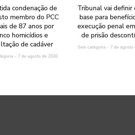
ida condenação de
Tribunal vai definir
sto membro do PCC
base para benefíci
ais de 87 anos por
execução penal em
inco homicídios e
de prisão descont
ltação de cadáver
Sem categoria
7 de agosto
tegoria
7 de agosto de 2026