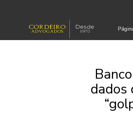
Página
Banco
dados 
“gol