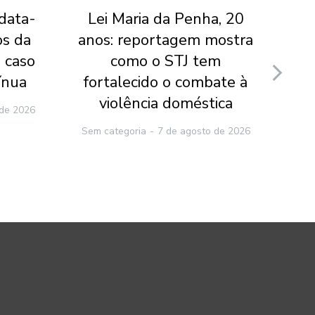
 data-
Lei Maria da Penha, 20
Jui
os da
anos: reportagem mostra
do
 caso
como o STJ tem
v
ínua
fortalecido o combate à
ca
violência doméstica
 de 2026
Sem categoria
7 de agosto de 2026
Sem