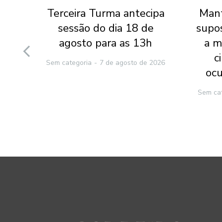
l do
Terceira Turma antecipa
Mant
 do
sessão do dia 18 de
supo
 que
agosto para as 13h
a m
nte
c
Sem categoria
7 de agosto de 2026
ocu
2026
Sem ca