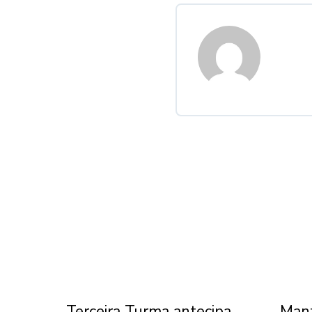
l do
Terceira Turma antecipa
Mant