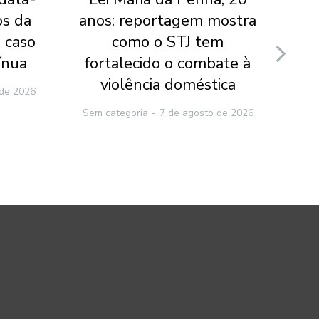
os da
anos: reportagem mostra
do
 caso
como o STJ tem
v
ínua
fortalecido o combate à
ca
violência doméstica
 de 2026
Sem categoria
7 de agosto de 2026
Sem