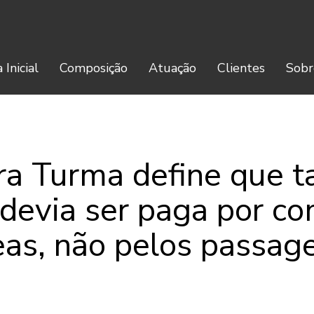
 Inicial
Composição
Atuação
Clientes
Sobr
ra Turma define que ta
devia ser paga por c
eas, não pelos passage