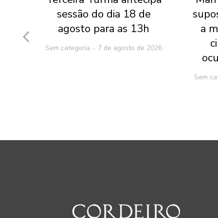
 do
sessão do dia 18 de
supo
 que
agosto para as 13h
a m
nte
c
Sem categoria
7 de agosto de 2026
ocu
2026
Sem ca