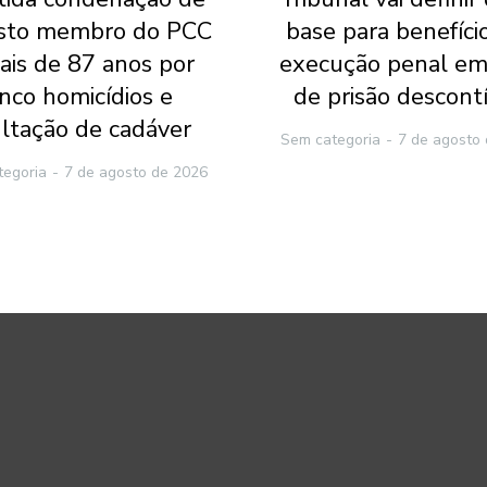
sto membro do PCC
base para benefíci
ais de 87 anos por
execução penal em
inco homicídios e
de prisão descont
ltação de cadáver
Sem categoria
7 de agosto
tegoria
7 de agosto de 2026