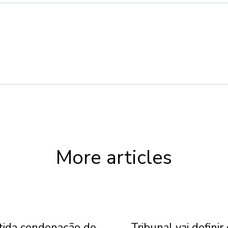
More articles
ida condenação de
Tribunal vai definir