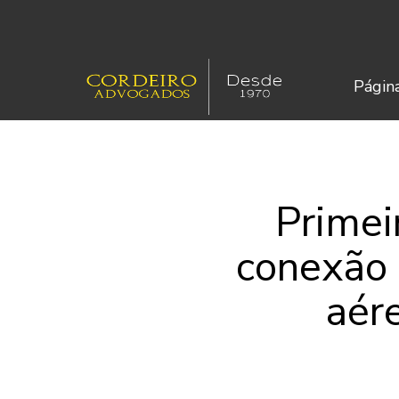
Página
Primei
conexão 
aér