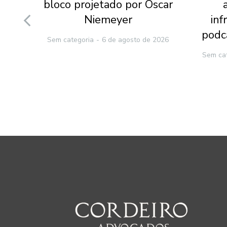
 da
bloco projetado por Oscar
ão
Niemeyer
inf
podc
Sem categoria
6 de agosto de 2026
2026
Sem ca