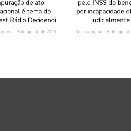
apuração de ato
pelo INSS do bene
racional é tema do
por incapacidade o
ast Rádio Decidendi
judicialmente
tegoria
6 de agosto de 2026
Sem categoria
6 de agosto