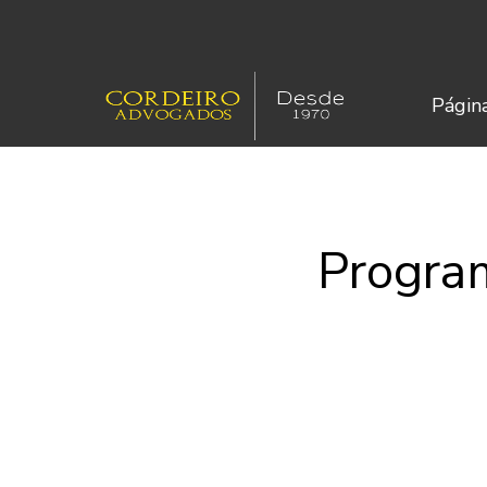
Página
Progra