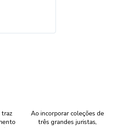
 traz
Ao incorporar coleções de
ST
mento
três grandes juristas,
ab