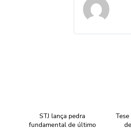
Dia
STJ lança pedra
Tese 
ena
fundamental de último
de