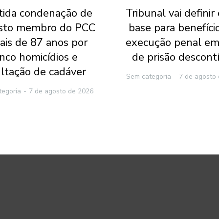
ida condenação de
Tribunal vai definir
sto membro do PCC
base para benefíci
ais de 87 anos por
execução penal em
inco homicídios e
de prisão descont
ltação de cadáver
Sem categoria
7 de agosto
tegoria
7 de agosto de 2026