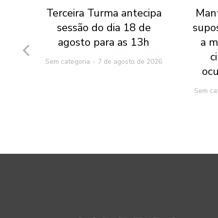
l do
Terceira Turma antecipa
Mant
 do
sessão do dia 18 de
supo
 que
agosto para as 13h
a m
nte
c
Sem categoria
7 de agosto de 2026
ocu
2026
Sem ca