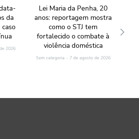
 data-
Lei Maria da Penha, 20
Jui
os da
anos: reportagem mostra
do
 caso
como o STJ tem
v
ínua
fortalecido o combate à
ca
violência doméstica
 de 2026
Sem categoria
7 de agosto de 2026
Sem