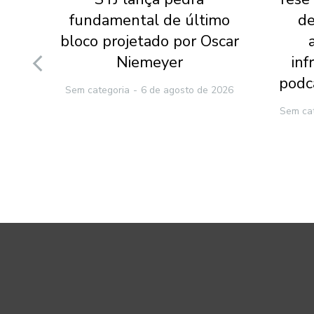
ena
fundamental de último
de
 da
bloco projetado por Oscar
ão
Niemeyer
inf
podc
Sem categoria
6 de agosto de 2026
2026
Sem ca