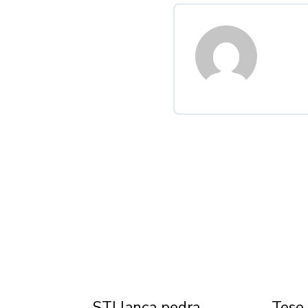
Dia
STJ lança pedra
Tese 