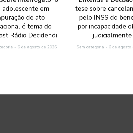
 adolescente em
tese sobre cancela
apuração de ato
pelo INSS do bene
racional é tema do
por incapacidade o
ast Rádio Decidendi
judicialmente
tegoria
6 de agosto de 2026
Sem categoria
6 de agosto