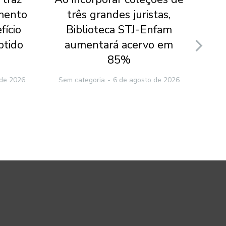
mento
três grandes juristas,
ab
fício
Biblioteca STJ-Enfam
Fie
btido
aumentará acervo em
at
85%
 de 2026
Sem categoria
6 de agosto de 2026
Sem