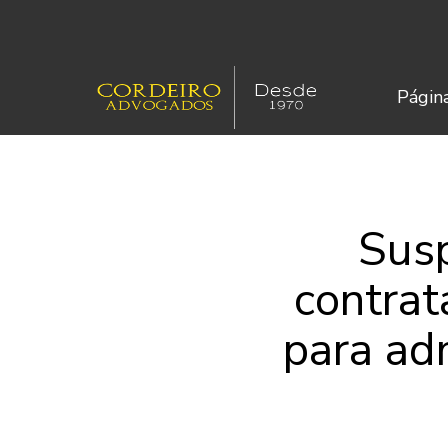
Página
Susp
contrat
para ad