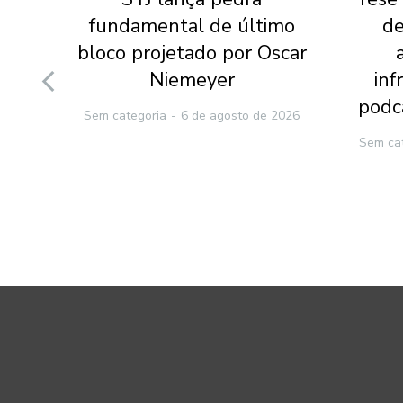
ena
fundamental de último
de
 da
bloco projetado por Oscar
ão
Niemeyer
inf
podc
Sem categoria
6 de agosto de 2026
2026
Sem ca