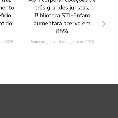
mento
três grandes juristas,
ab
fício
Biblioteca STJ-Enfam
Fie
btido
aumentará acervo em
at
85%
 de 2026
Sem categoria
6 de agosto de 2026
Sem