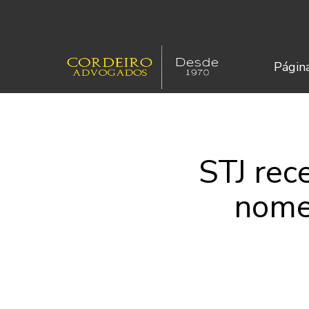
Página
STJ rec
nome