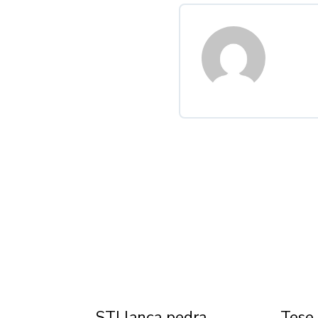
Dia
STJ lança pedra
Tese 