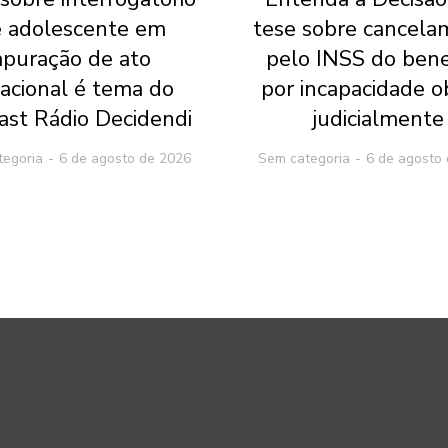
 adolescente em
tese sobre cancela
apuração de ato
pelo INSS do bene
racional é tema do
por incapacidade o
ast Rádio Decidendi
judicialmente
tegoria
6 de agosto de 2026
Sem categoria
6 de agosto