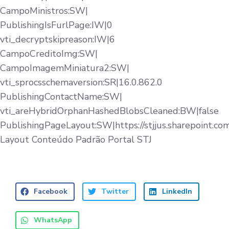
CampoMinistros:SW|
PublishingIsFurlPage:IW|0
vti_decryptskipreason:IW|6
CampoCreditoImg:SW|
CampoImagemMiniatura2:SW|
vti_sprocsschemaversion:SR|16.0.862.0
PublishingContactName:SW|
vti_areHybridOrphanHashedBlobsCleaned:BW|false
PublishingPageLayout:SW|https://stjjus.sharepoint.c
Layout Conteúdo Padrão Portal STJ
Facebook
Twitter
LinkedIn
WhatsApp