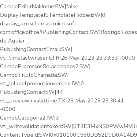
CampoExibirNaHome:BW|false
DisplayTemplateJSTemplateHidden:IW|0
display_urn:schemas-microsoft-
com:office:office#PublishingContact:SW|Rodrigo Lopes
de Aguiar
PublishingContactEmail:SW|
vti_timelastwnssent:TR|26 May 2023 23:33:33 -0000
CampoProcessosRelacionados2:SW|
CampoTituloChamada:SW|
vti_iplabelpromotionversion:IW|0
PublishingContact:IW|44
vti_previewinvalidtime:TX|26 May 2023 23:30:41
-0000
CampoCategoria2:IW|3
vti_writevalidationtoken:SW|5T4E3MxNS0PWwMVI
ContentTypeId:SW|0x010100C568DB52D9D0A14