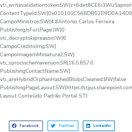
vti_writevalidationtoken:SW|z+6det8CE6i3Wu5apn
ContentTypeId:SW|0x010100C568DB52D9D0A14
CampoMinistros:SW|4;#Antonio Carlos Ferreira
PublishingIsFurlPage:IW|0
vti_decryptskipreason:IW|6
CampoCreditoImg:SW|
CampoImagemMiniatura2:SW|
vti_sprocsschemaversion:SR|16.0.857.0
PublishingContactName:SW|
vti_areHybridOrphanHashedBlobsCleaned:BW|false
PublishingPageLayout:SW|https://stjjus.sharepoint.c
Layout Conteúdo Padrão Portal STJ
Facebook
Twitter
LinkedIn