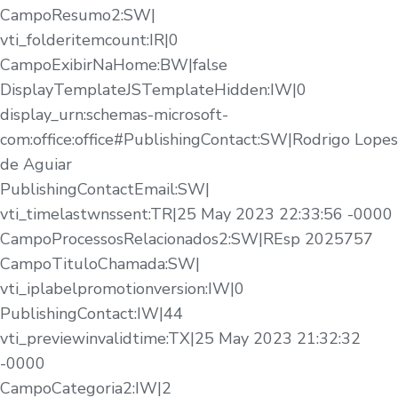
CampoResumo2:SW|
vti_folderitemcount:IR|0
CampoExibirNaHome:BW|false
DisplayTemplateJSTemplateHidden:IW|0
display_urn:schemas-microsoft-
com:office:office#PublishingContact:SW|Rodrigo Lopes
de Aguiar
PublishingContactEmail:SW|
vti_timelastwnssent:TR|25 May 2023 22:33:56 -0000
CampoProcessosRelacionados2:SW|REsp 2025757
CampoTituloChamada:SW|
vti_iplabelpromotionversion:IW|0
PublishingContact:IW|44
vti_previewinvalidtime:TX|25 May 2023 21:32:32
-0000
CampoCategoria2:IW|2