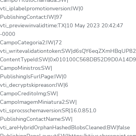
CampoTituloChamada:SW|
vti_iplabelpromotionversion:IW|0
PublishingContact:IW|97
vti_previewinvalidtime:TX|10 May 2023 20:42:47
-0000
CampoCategoria2:IW|72
vti_writevalidationtoken:SW|d6sQY6eqZXmHBqUP
ContentTypeId:SW|0x010100C568DB52D9D0A14
CampoMinistros:SW|
PublishingIsFurlPage:IW|0
vti_decryptskipreason:IW|6
CampoCreditoImg:SW|
CampoImagemMiniatura2:SW|
vti_sprocsschemaversion:SR|16.0.851.0
PublishingContactName:SW|
vti_areHybridOrphanHashedBlobsCleaned:BW|false