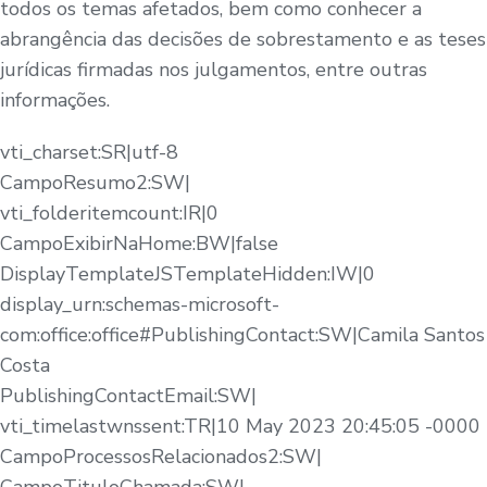
todos os temas afetados, bem como conhecer a
abrangência das decisões de sobrestamento e as teses
jurídicas firmadas nos julgamentos, entre outras
informações.
vti_charset:SR|utf-8
CampoResumo2:SW|
vti_folderitemcount:IR|0
CampoExibirNaHome:BW|false
DisplayTemplateJSTemplateHidden:IW|0
display_urn:schemas-microsoft-
com:office:office#PublishingContact:SW|Camila Santos
Costa
PublishingContactEmail:SW|
vti_timelastwnssent:TR|10 May 2023 20:45:05 -0000
CampoProcessosRelacionados2:SW|