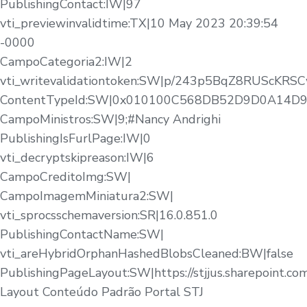
PublishingContact:IW|97
vti_previewinvalidtime:TX|10 May 2023 20:39:54
-0000
CampoCategoria2:IW|2
vti_writevalidationtoken:SW|p/243p5BqZ8RUScKRS
ContentTypeId:SW|0x010100C568DB52D9D0A14
CampoMinistros:SW|9;#Nancy Andrighi
PublishingIsFurlPage:IW|0
vti_decryptskipreason:IW|6
CampoCreditoImg:SW|
CampoImagemMiniatura2:SW|
vti_sprocsschemaversion:SR|16.0.851.0
PublishingContactName:SW|
vti_areHybridOrphanHashedBlobsCleaned:BW|false
PublishingPageLayout:SW|https://stjjus.sharepoint.c
Layout Conteúdo Padrão Portal STJ