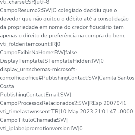
vti_charset:SR|utf-8
CampoResumo2:SW|O colegiado decidiu que o
devedor que não quitou o débito até a consolidação
da propriedade em nome do credor fiduciário tem
apenas o direito de preferência na compra do bem.
vti_folderitemcount:IR|0
CampoExibirNaHome:BW|false
DisplayTemplateJSTemplateHidden:IW|0
display_urn:schemas-microsoft-
com:office:office#PublishingContact:SW|Camila Santos
Costa
PublishingContactEmail:SW|
CampoProcessosRelacionados2:SW|REsp 2007941
vti_timelastwnssent:TR|10 May 2023 21:01:47 -0000
CampoTituloChamada:SW|
vti_iplabelpromotionversion:IW|0