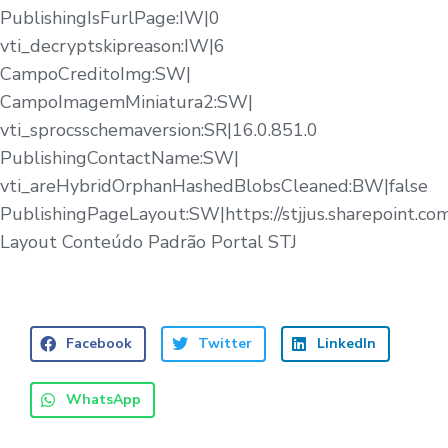
PublishingIsFurlPage:IW|0
vti_decryptskipreason:IW|6
CampoCreditoImg:SW|
CampoImagemMiniatura2:SW|
vti_sprocsschemaversion:SR|16.0.851.0
PublishingContactName:SW|
vti_areHybridOrphanHashedBlobsCleaned:BW|false
PublishingPageLayout:SW|https://stjjus.sharepoint.c
Layout Conteúdo Padrão Portal STJ
Facebook
Twitter
LinkedIn
WhatsApp