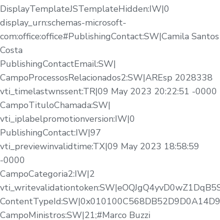
DisplayTemplateJSTemplateHidden:IW|0
display_urn:schemas-microsoft-
com:office:office#PublishingContact:SW|Camila Santos
Costa
PublishingContactEmail:SW|
CampoProcessosRelacionados2:SW|AREsp 2028338
vti_timelastwnssent:TR|09 May 2023 20:22:51 -0000
CampoTituloChamada:SW|
vti_iplabelpromotionversion:IW|0
PublishingContact:IW|97
vti_previewinvalidtime:TX|09 May 2023 18:58:59
-0000
CampoCategoria2:IW|2
vti_writevalidationtoken:SW|eOQJgQ4yvD0wZ1DqB5
ContentTypeId:SW|0x010100C568DB52D9D0A14
CampoMinistros:SW|21;#Marco Buzzi