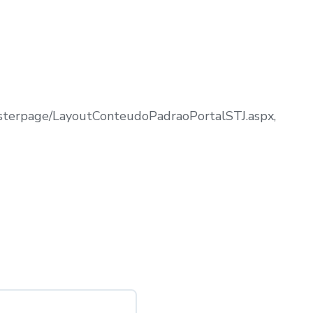
masterpage/LayoutConteudoPadraoPortalSTJ.aspx,