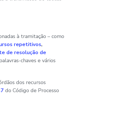
ionadas à tramitação – como
ursos repetitivos
,
te de resolução de
 palavras-chaves e vários
córdãos dos recursos
47
do Código de Processo