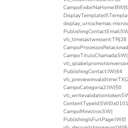
CampoExibirNaHome:BW|f
DisplayTemplateJSTempla
display_urn:schemas-micros
PublishingContactEmail:S
vti_timelastwnssent:TR|28
CampoProcessosRelaciona
CampoTituloChamada:SW|
vti_iplabelpromotionversio
PublishingContact:IW|44
vti_previewinvalidtime:TX
CampoCategoria2:IW|50
vti_writevalidationtoken
ContentTypeId:SW|0x0
CampoMinistros:SW|
PublishingIsFurlPage:IW|0
vti_decryptskipreason:IW|6