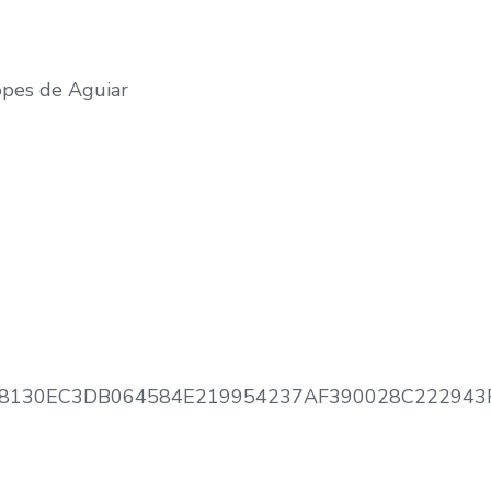
opes de Aguiar
948130EC3DB064584E219954237AF390028C22294