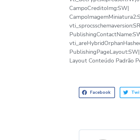
CampoCreditoImg:SW|
CampoImagemMiniatura2:
vti_sprocsschemaversion:SR
PublishingContactName:S
vti_areHybridOrphanHashe
PublishingPageLayout:SW|ht
Layout Conteúdo Padrão Po
Facebook
Twi