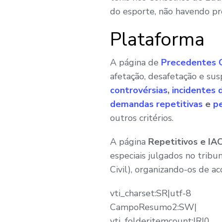
do esporte, não havendo pre
Plataforma
A página de
Precedentes Q
afetação, desafetação e su
controvérsias
,
incidentes
demandas repetitivas
e
pe
outros critérios.
A página
Repetitivos e IA
especiais julgados no tribu
Civil), organizando-os de a
vti_charset:SR|utf-8
CampoResumo2:SW|
vti_folderitemcount:IR|0