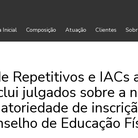
 Inicial
Composição
Atuação
Clientes
Sobr
e Repetitivos e IACs
clui julgados sobre a 
gatoriedade de inscriç
selho de Educação Fí