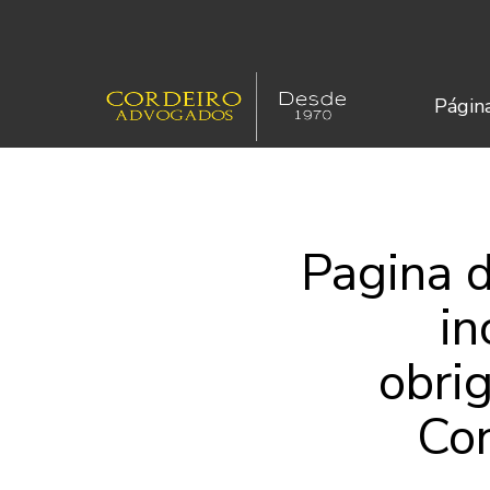
Página
Pagina d
in
obri
Con