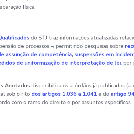
paração física.
ualificados
do STJ traz informações atualizadas relac
spensão de processos –, permitindo pesquisas sobre
rec
 de assunção de competência
,
suspensões em inciden
didos de uniformização de interpretação de lei
, por
Cs Anotados
disponibiliza os acórdãos já publicados (a
nal sob o rito
dos artigos 1.036 a 1.041
e do
artigo 9
cordo com o ramo do direito e por assuntos específicos.