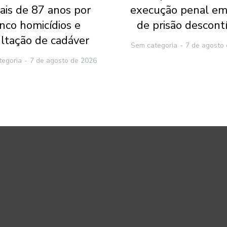
ais de 87 anos por
execução penal em
inco homicídios e
de prisão descont
ltação de cadáver
Sem categoria
7 de agosto
tegoria
7 de agosto de 2026