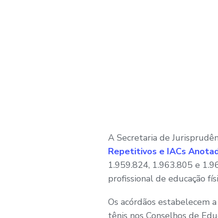
A Secretaria de Jurisprudên
Repetitivos e IACs Anota
1.959.824, 1.963.805 e 1.96
profissional de educação físi
Os acórdãos estabelecem a n
tênis nos Conselhos de Educ