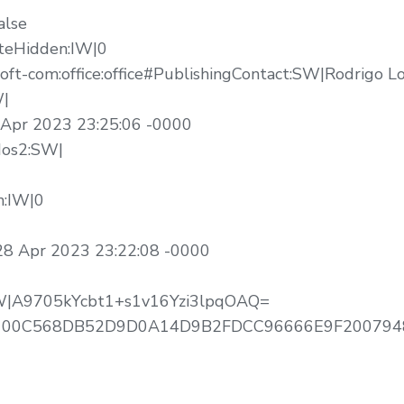
alse
teHidden:IW|0
oft-com:office:office#PublishingContact:SW|Rodrigo L
W|
 Apr 2023 23:25:06 -0000
dos2:SW|
n:IW|0
|28 Apr 2023 23:22:08 -0000
:SW|A9705kYcbt1+s1v16Yzi3lpqOAQ=
10100C568DB52D9D0A14D9B2FDCC96666E9F2007