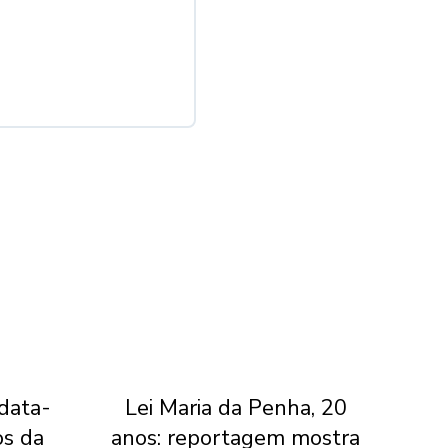
 data-
Lei Maria da Penha, 20
Jui
os da
anos: reportagem mostra
do