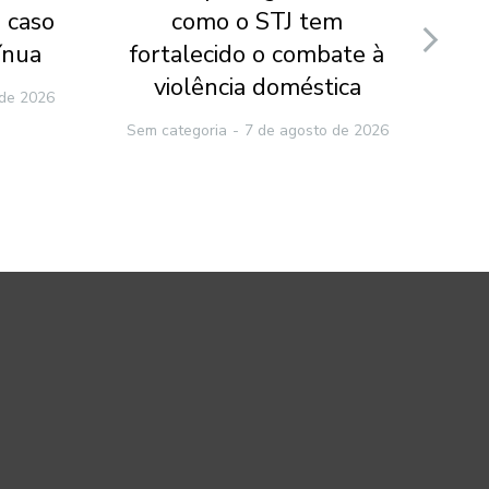
 caso
como o STJ tem
v
ínua
fortalecido o combate à
ca
violência doméstica
 de 2026
Sem categoria
7 de agosto de 2026
Sem