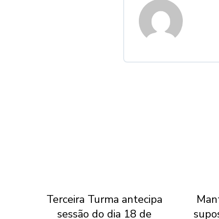
l do
Terceira Turma antecipa
Mant
 do
sessão do dia 18 de
supo