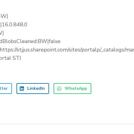
SW|
|16.0.848.0
W|
dBlobsCleaned:BW|false
tps://stjjus.sharepoint.com/sites/portalp/_catalogs/
rtal STJ
tter
LinkedIn
WhatsApp