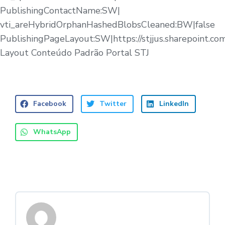
PublishingContactName:SW|
vti_areHybridOrphanHashedBlobsCleaned:BW|false
PublishingPageLayout:SW|https://stjjus.sharepoint.c
Layout Conteúdo Padrão Portal STJ
Facebook
Twitter
LinkedIn
WhatsApp