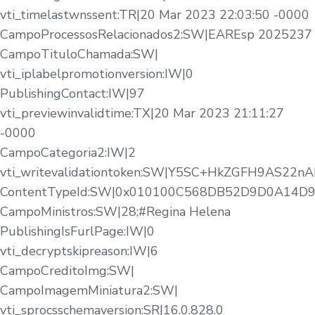
vti_timelastwnssent:TR|20 Mar 2023 22:03:50 -0000
CampoProcessosRelacionados2:SW|EAREsp 2025237
CampoTituloChamada:SW|
vti_iplabelpromotionversion:IW|0
PublishingContact:IW|97
vti_previewinvalidtime:TX|20 Mar 2023 21:11:27
-0000
CampoCategoria2:IW|2
vti_writevalidationtoken:SW|Y5SC+HkZGFH9AS22n
ContentTypeId:SW|0x010100C568DB52D9D0A14
CampoMinistros:SW|28;#Regina Helena
PublishingIsFurlPage:IW|0
vti_decryptskipreason:IW|6
CampoCreditoImg:SW|
CampoImagemMiniatura2:SW|
vti_sprocsschemaversion:SR|16.0.828.0