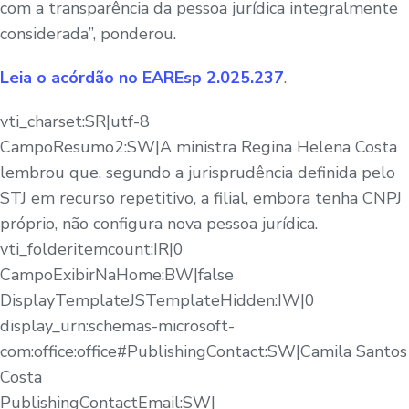
com a transparência da pessoa jurídica integralmente
considerada”, ponderou.
Leia o acórdão no EAREsp 2.025.237
.
vti_charset:SR|utf-8
CampoResumo2:SW|A ministra Regina Helena Costa
lembrou que, segundo a jurisprudência definida pelo
STJ em recurso repetitivo, a filial, embora tenha CNPJ
próprio, não configura nova pessoa jurídica.
vti_folderitemcount:IR|0
CampoExibirNaHome:BW|false
DisplayTemplateJSTemplateHidden:IW|0
display_urn:schemas-microsoft-
com:office:office#PublishingContact:SW|Camila Santos
Costa
PublishingContactEmail:SW|