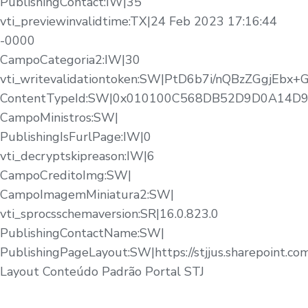
PublishingContact:IW|35
vti_previewinvalidtime:TX|24 Feb 2023 17:16:44
-0000
CampoCategoria2:IW|30
vti_writevalidationtoken:SW|PtD6b7i/nQBzZGgjEbx+
ContentTypeId:SW|0x010100C568DB52D9D0A14
CampoMinistros:SW|
PublishingIsFurlPage:IW|0
vti_decryptskipreason:IW|6
CampoCreditoImg:SW|
CampoImagemMiniatura2:SW|
vti_sprocsschemaversion:SR|16.0.823.0
PublishingContactName:SW|
PublishingPageLayout:SW|https://stjjus.sharepoint.c
Layout Conteúdo Padrão Portal STJ