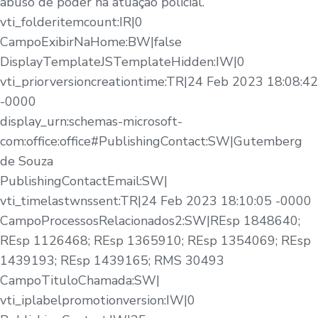
abuso de poder na atuação policial.
vti_folderitemcount:IR|0
CampoExibirNaHome:BW|false
DisplayTemplateJSTemplateHidden:IW|0
vti_priorversioncreationtime:TR|24 Feb 2023 18:08:42
-0000
display_urn:schemas-microsoft-
com:office:office#PublishingContact:SW|Gutemberg
de Souza
PublishingContactEmail:SW|
vti_timelastwnssent:TR|24 Feb 2023 18:10:05 -0000
CampoProcessosRelacionados2:SW|REsp 1848640;
REsp 1126468; REsp 1365910; REsp 1354069; REsp
1439193; REsp 1439165; RMS 30493
CampoTituloChamada:SW|
vti_iplabelpromotionversion:IW|0