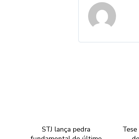
Dia
STJ lança pedra
Tese 
ena
fundamental de último
de