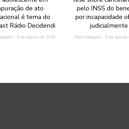
apuração de ato
pelo INSS do bene
racional é tema do
por incapacidade o
ast Rádio Decidendi
judicialmente
tegoria
6 de agosto de 2026
Sem categoria
6 de agosto