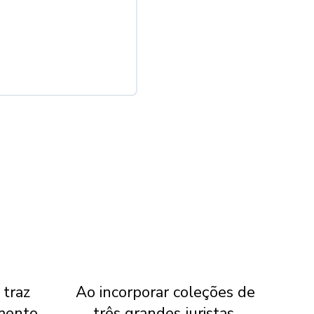
 traz
Ao incorporar coleções de
ST
mento
três grandes juristas,
ab