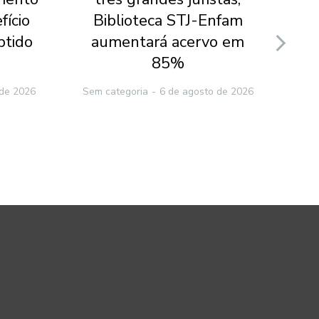
fício
Biblioteca STJ-Enfam
Fie
btido
aumentará acervo em
at
85%
 de 2026
Sem categoria
6 de agosto de 2026
Sem