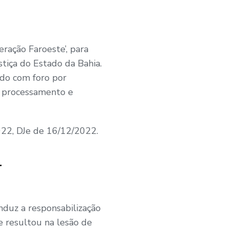
ração Faroeste’, para
tiça do Estado da Bahia.
ado com foro por
a processamento e
2022, DJe de 16/12/2022.
l
duz a responsabilização
ue resultou na lesão de