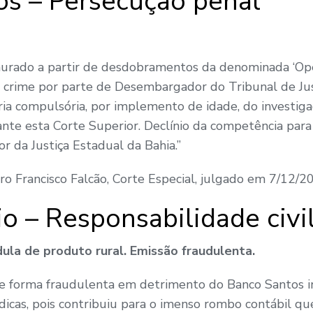
os – Persecução penal
taurado a partir de desdobramentos da denominada ‘Ope
de crime por parte de Desembargador do Tribunal de Jus
a compulsória, por implemento de idade, do investig
ante esta Corte Superior. Declínio da competência par
r da Justiça Estadual da Bahia.”
tro Francisco Falcão, Corte Especial, julgado em 7/12/
io – Responsabilidade civi
dula de produto rural. Emissão fraudulenta.
e forma fraudulenta em detrimento do Banco Santos in
urídicas, pois contribuiu para o imenso rombo contábil q