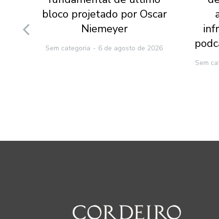
 da
bloco projetado por Oscar
ão
Niemeyer
inf
podc
Sem categoria
6 de agosto de 2026
2026
Sem ca