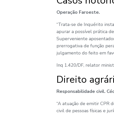
Casos notóri
Operação Faroeste.
“Trata-se de Inquérito ins
apurar a possível prática 
Superveniente aposentadori
prerrogativa de função per
julgamento do feito em favo
Inq 1.420/DF, relator minis
Direito agrár
Responsabilidade civil. Cé
“A atuação de emitir CPR d
civil de pessoas físicas e j