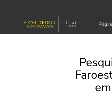
Página
Pesqu
Faroest
emi