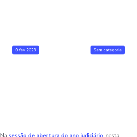
0 fev 2023
Sem categoria
Na
sessão de abertura do ano judiciário
, nesta