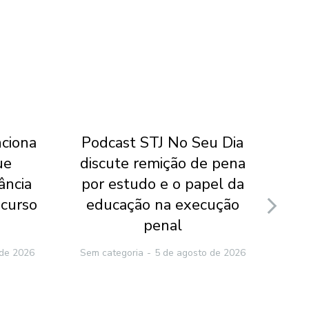
nciona
Podcast STJ No Seu Dia
Qu
ue
discute remição de pena
ância
por estudo e o papel da
ecurso
educação na execução
de
penal
 de 2026
Sem categoria
5 de agosto de 2026
Sem