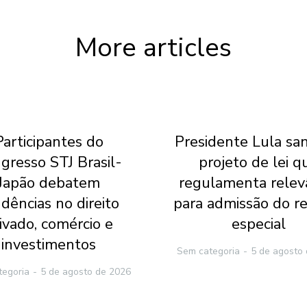
More articles
Participantes do
Presidente Lula sa
gresso STJ Brasil-
projeto de lei q
Japão debatem
regulamenta relev
dências no direito
para admissão do r
ivado, comércio e
especial
investimentos
Sem categoria
5 de agosto
tegoria
5 de agosto de 2026