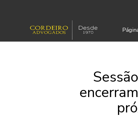
Página
Sessão
encerrame
pró