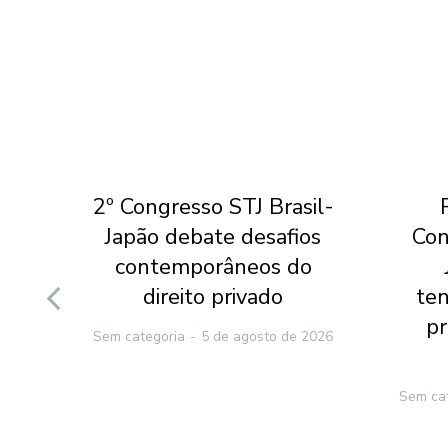
por
2º Congresso STJ Brasil-
Japão debate desafios
Con
a e
contemporâneos do
nal
direito privado
ten
pr
Sem categoria
5 de agosto de 2026
2026
Sem ca