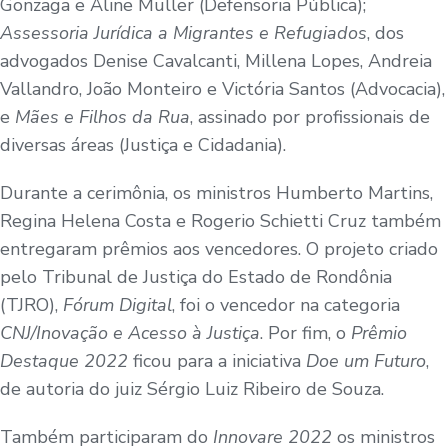
Gonzaga e Aline Muller (Defensoria Pública);
Assessoria Jurídica a Migrantes e Refugiados
, dos
advogados Denise Cavalcanti, Millena Lopes, Andreia
Vallandro, João Monteiro e Victória Santos (Advocacia),
e
Mães e Filhos da Rua
, assinado por profissionais de
diversas áreas (Justiça e Cidadania).
Durante a cerimônia, os ministros Humberto Martins,
Regina Helena Costa e Rogerio Schietti Cruz também
entregaram prêmios aos vencedores. O projeto criado
pelo Tribunal de Justiça do Estado de Rondônia
(TJRO),
Fórum Digital
, foi o vencedor na categoria
CNJ/Inovação e Acesso à Justiça
. Por fim, o
Prêmio
Destaque 2022
ficou para a iniciativa
Doe um Futuro
,
de autoria do juiz Sérgio Luiz Ribeiro de Souza.
Também participaram do
Innovare 2022
os ministros