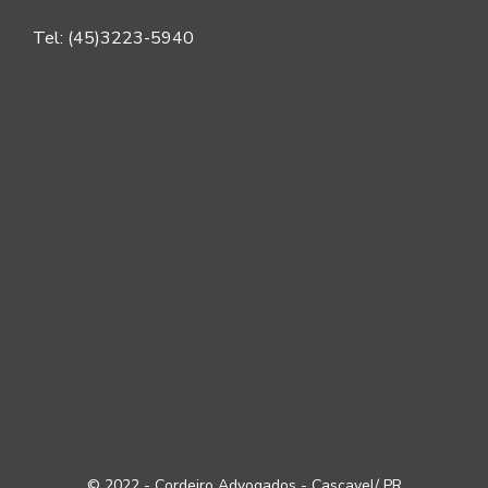
Tel: (45)3223-5940
© 2022 - Cordeiro Advogados - Cascavel/ PR