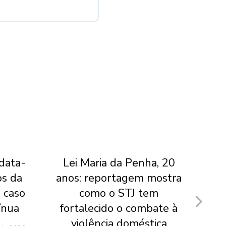
 data-
Lei Maria da Penha, 20
Jui
os da
anos: reportagem mostra
do
 caso
como o STJ tem
v
ínua
fortalecido o combate à
ca
violência doméstica