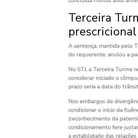
concluída muitos anos antes
Terceira Tur
prescriciona
A sentença, mantida pelo Tr
do requerente, anulou a par
No STJ, a Terceira Turma n
considerar iniciado o cômpu
prazo seria a data do trâns
Nos embargos de divergênc
condicionar o início da fluê
(reconhecimento da paternid
condicionamento fere justam
a estabilidade das relações s