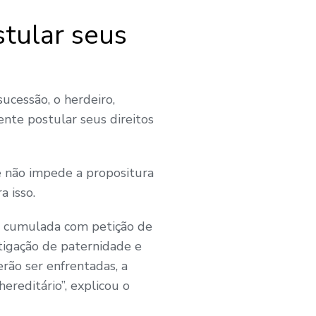
stular seus
ucessão, o herdeiro,
nte postular seus direitos
de não impede a propositura
a isso.
de cumulada com petição de
stigação de paternidade e
erão ser enfrentadas, a
hereditário”, explicou o