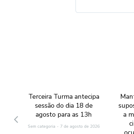
l do
Terceira Turma antecipa
Mant
 do
sessão do dia 18 de
supo
 que
agosto para as 13h
a m
nte
c
Sem categoria
7 de agosto de 2026
ocu