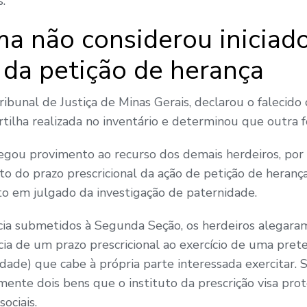
.
ma não considerou iniciad
l da petição de herança
ibunal de Justiça de Minas Gerais, declarou o falecido
tilha realizada no inventário e determinou que outra fo
egou provimento ao recurso dos demais herdeiros, po
to do prazo prescricional da ação de petição de herança,
ito em julgado da investigação de paternidade.
ia submetidos à Segunda Seção, os herdeiros alegara
ncia de um prazo prescricional ao exercício de uma pret
ade) que cabe à própria parte interessada exercitar. S
ente dois bens que o instituto da prescrição visa prote
ociais.