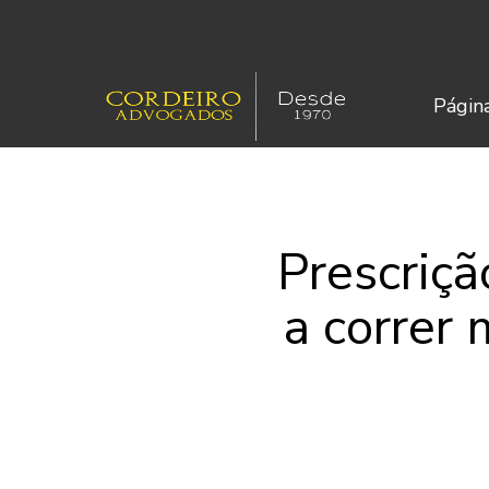
Página
Prescriçã
a correr