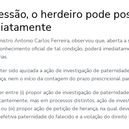
essão, o herdeiro pode po
diatamente
istro Antonio Carlos Ferreira, observou que, aberta a s
hecimento oficial de tal condição, poderá imediatame
ias.
ter sido ajuizada a ação de investigação de paternida
ça, nem o início da contagem do prazo prescricional par
er entre (i) propor ação de investigação de paternida
itantemente, mas em processos distintos, ação de inve
ou (iii) propor ação de petição de herança, na qual dev
 efetiva paternidade do falecido e a violação do direito 