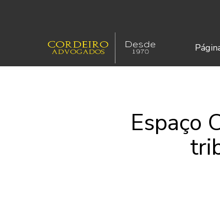
Página
Espaço C
tri