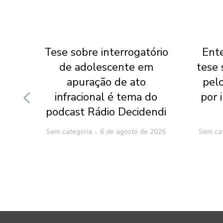
ece
Tese sobre interrogatório
Ente
e
de adolescente em
tese
apuração de ato
pel
 em
infracional é tema do
por 
podcast Rádio Decidendi
2026
Sem categoria
6 de agosto de 2026
Sem ca