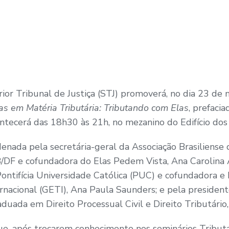
ior Tribunal de Justiça (STJ) promoverá, no dia 23 de
s em Matéria Tributária: Tributando com Elas
, prefaci
tecerá das 18h30 às 21h, no mezanino do Edifício dos 
enada pela secretária-geral da Associação Brasiliense d
/DF e cofundadora do Elas Pedem Vista, Ana Carolina 
Pontifícia Universidade Católica (PUC) e cofundadora e
rnacional (GETI), Ana Paula Saunders; e pela preside
duada em Direito Processual Civil e Direito Tributário,
e, após trocarem conhecimento nos seminários Tribut