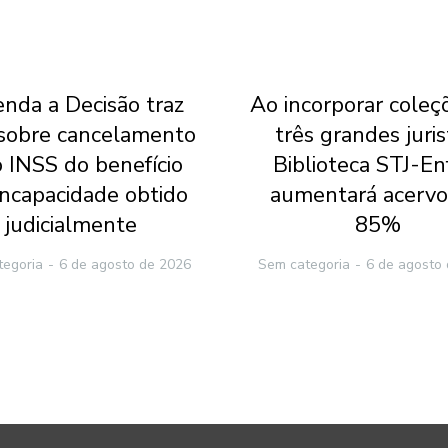
nda a Decisão traz
Ao incorporar coleç
 sobre cancelamento
três grandes juris
o INSS do benefício
Biblioteca STJ-E
incapacidade obtido
aumentará acerv
judicialmente
85%
tegoria
6 de agosto de 2026
Sem categoria
6 de agosto