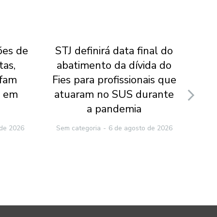
ões de
STJ definirá data final do
Min
tas,
abatimento da dívida do
f
nfam
Fies para profissionais que
J
o em
atuaram no SUS durante
obr
a pandemia
Sem
 de 2026
Sem categoria
6 de agosto de 2026